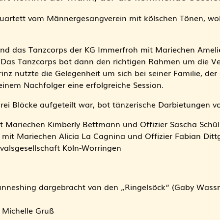
artett vom Männergesangverein mit kölschen Tönen, wob
end das Tanzcorps der KG Immerfroh mit Mariechen Amelie
n. Das Tanzcorps bot dann den richtigen Rahmen um die V
nz nutzte die Gelegenheit um sich bei seiner Familie, de
nem Nachfolger eine erfolgreiche Session.
drei Blöcke aufgeteilt war, bot tänzerische Darbietungen v
t Mariechen Kimberly Bettmann und Offizier Sascha Schül
 mit Mariechen Alicia La Cagnina und Offizier Fabian Ditt
alsgesellschaft Köln-Worringen
nneshing dargebracht von den „Ringelsöck“ (Gaby Wass
 Michelle Gruß