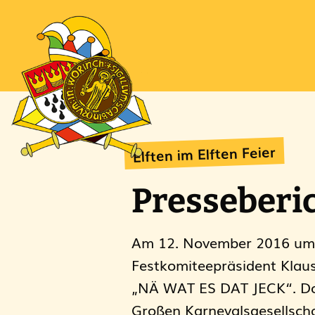
Elften im Elften Feier
Presseberic
Am 12. November 2016 um 2
Festkomiteepräsident Klaus
„NÄ WAT ES DAT JECK“. Dom
Großen Karnevalsgesellsch