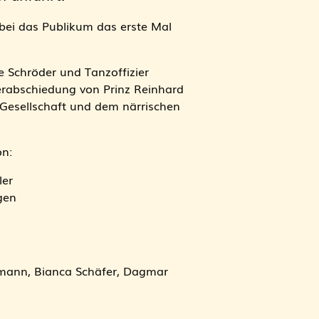
ei das Publikum das erste Mal
 Schröder und Tanzoffizier
erabschiedung von Prinz Reinhard
r Gesellschaft und dem närrischen
on:
ler
gen
mann, Bianca Schäfer, Dagmar